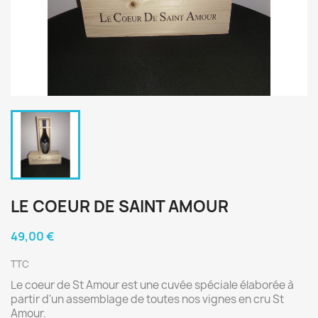
LE COEUR DE SAINT AMOUR
49,00 €
TTC
Le coeur de St Amour est une cuvée spéciale élaborée à
partir d'un assemblage de toutes nos vignes en cru St
Amour.