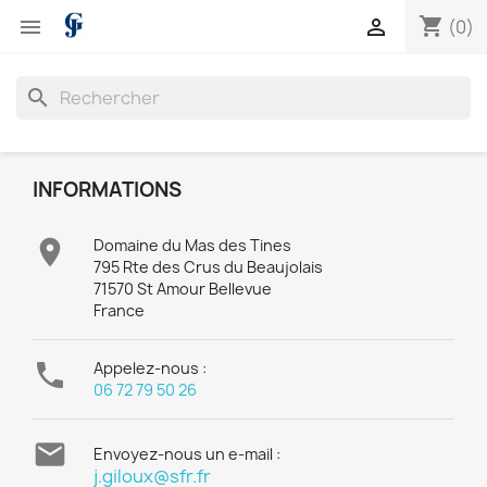
shopping_cart


(0)
search
INFORMATIONS

Domaine du Mas des Tines
795 Rte des Crus du Beaujolais
71570 St Amour Bellevue
France

Appelez-nous :
06 72 79 50 26

Envoyez-nous un e-mail :
j.giloux@sfr.fr